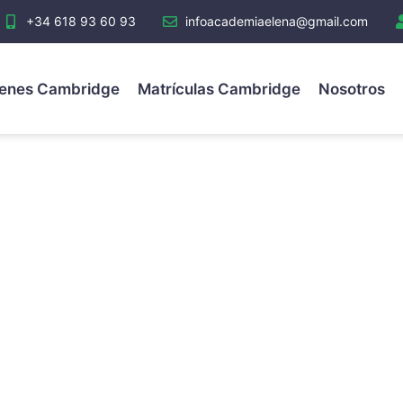
+34 618 93 60 93
infoacademiaelena@gmail.com
enes Cambridge
Matrículas Cambridge
Nosotros