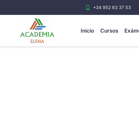
+34 952 63 37 53
Inicio
Cursos
Exám