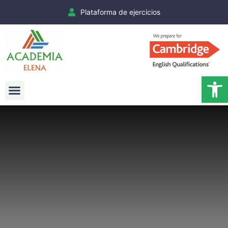
Plataforma de ejercicios
Ab
Exámenes Cambridge
Matrículas Cambridge