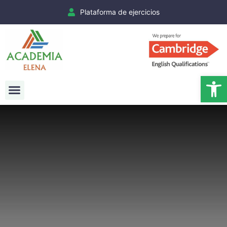
Plataforma de ejercicios
Ab
Exámenes Cambridge
Matrículas Cambridge