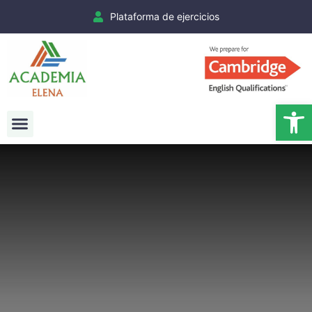
Plataforma de ejercicios
Ab
Exámenes Cambridge
Matrículas Cambridge