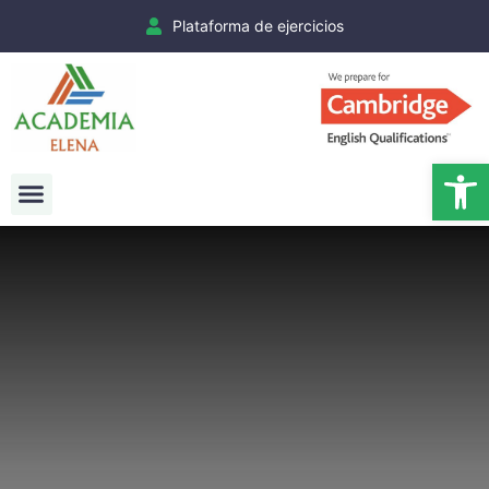
Plataforma de ejercicios
Ab
Exámenes Cambridge
Matrículas Cambridge