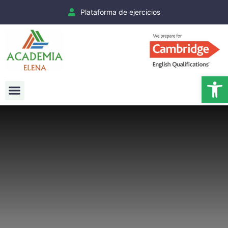
Plataforma de ejercicios
Ab
Exámenes Cambridge
Matrículas Cambridge