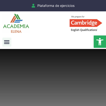
Plataforma de ejercicios
Ab
Exámenes Cambridge
Matrículas Cambridge