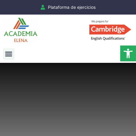
Plataforma de ejercicios
Ab
Exámenes Cambridge
Matrículas Cambridge