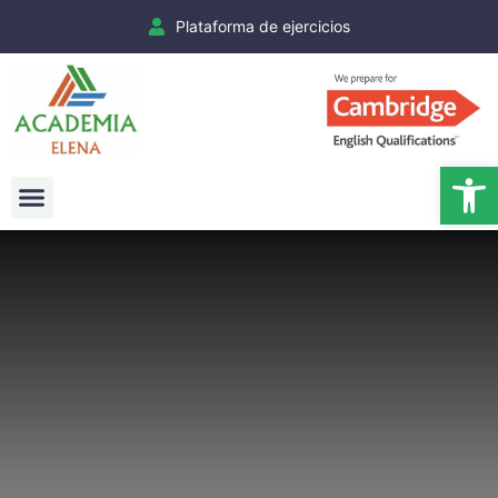
Plataforma de ejercicios
Ab
Exámenes Cambridge
Matrículas Cambridge