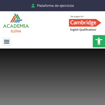
Plataforma de ejercicios
Ab
Exámenes Cambridge
Matrículas Cambridge