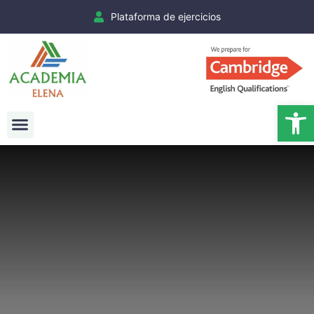
Plataforma de ejercicios
Ab
Exámenes Cambridge
Matrículas Cambridge