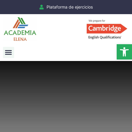
Plataforma de ejercicios
Ab
Exámenes Cambridge
Matrículas Cambridge