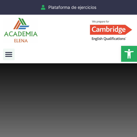
Plataforma de ejercicios
Ab
Exámenes Cambridge
Matrículas Cambridge