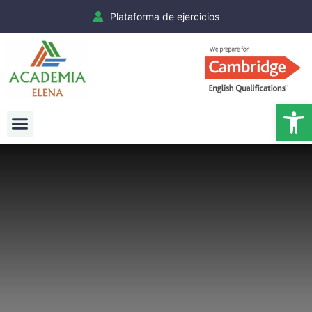
Plataforma de ejercicios
Ab
Exámenes Cambridge
Matrículas Cambridge