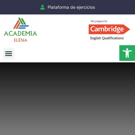
Plataforma de ejercicios
Ab
Exámenes Cambridge
Matrículas Cambridge