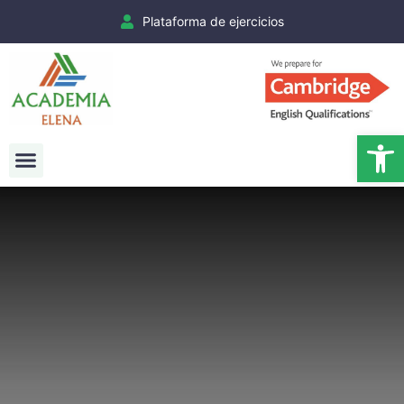
Plataforma de ejercicios
Ab
Exámenes Cambridge
Matrículas Cambridge