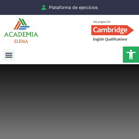
Plataforma de ejercicios
Ab
Exámenes Cambridge
Matrículas Cambridge