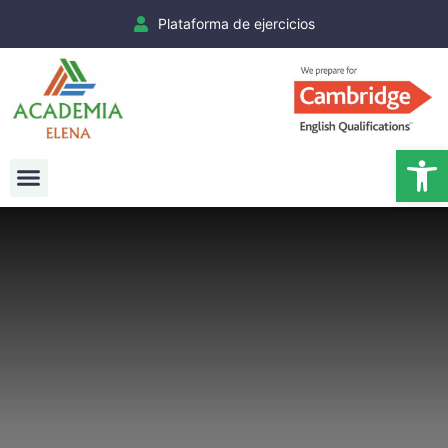
Plataforma de ejercicios
Ab
Exámenes Cambridge
Matrículas Cambridge