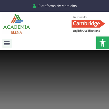
Plataforma de ejercicios
Ab
Exámenes Cambridge
Matrículas Cambridge