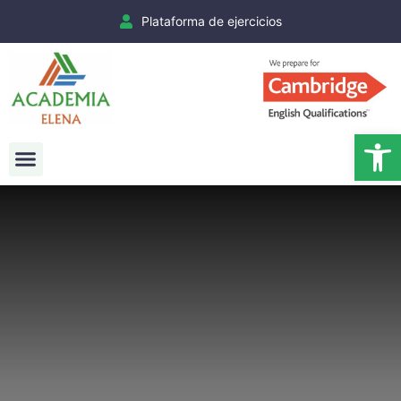
Plataforma de ejercicios
Ab
Exámenes Cambridge
Matrículas Cambridge