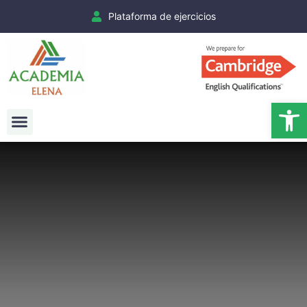
Plataforma de ejercicios
Ab
Exámenes Cambridge
Matrículas Cambridge