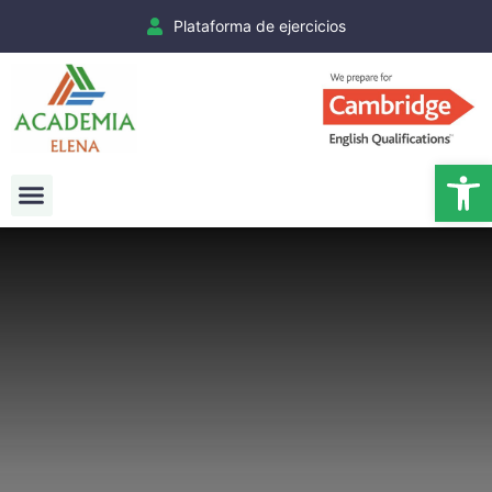
Plataforma de ejercicios
Ab
Exámenes Cambridge
Matrículas Cambridge