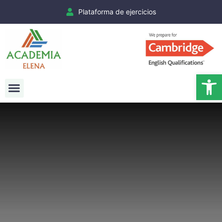
Plataforma de ejercicios
Ab
Exámenes Cambridge
Matrículas Cambridge