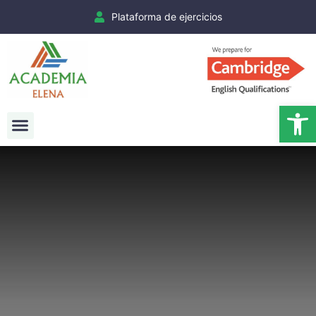
Plataforma de ejercicios
Ab
Exámenes Cambridge
Matrículas Cambridge