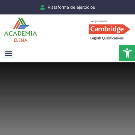
Plataforma de ejercicios
Ab
Exámenes Cambridge
Matrículas Cambridge