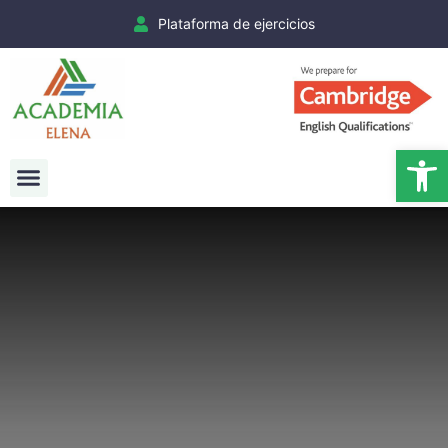
Plataforma de ejercicios
Ab
Exámenes Cambridge
Matrículas Cambridge