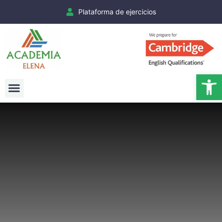
Plataforma de ejercicios
Ab
Exámenes Cambridge
Matrículas Cambridge