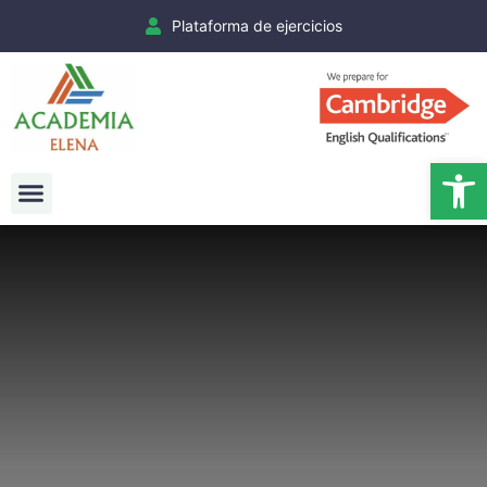
Plataforma de ejercicios
Ab
Exámenes Cambridge
Matrículas Cambridge