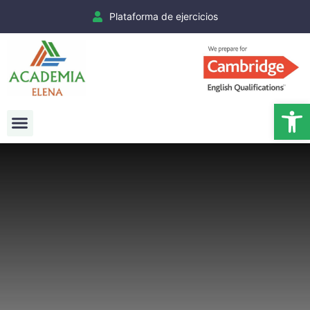
Plataforma de ejercicios
Ab
Exámenes Cambridge
Matrículas Cambridge