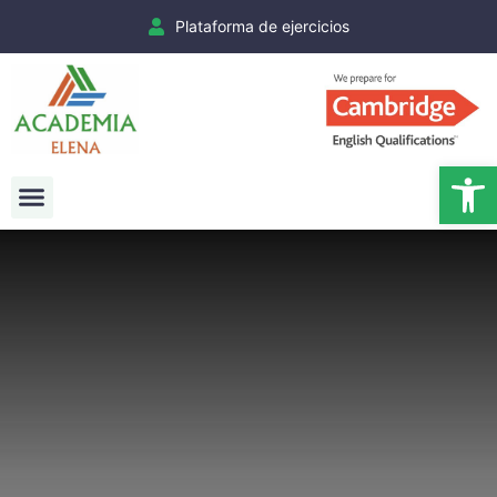
Plataforma de ejercicios
Ab
Exámenes Cambridge
Matrículas Cambridge