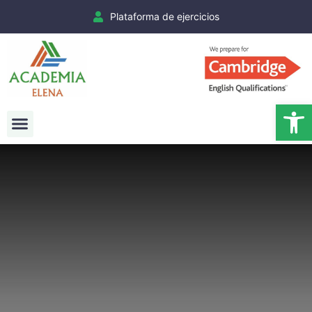
Plataforma de ejercicios
Ab
Exámenes Cambridge
Matrículas Cambridge