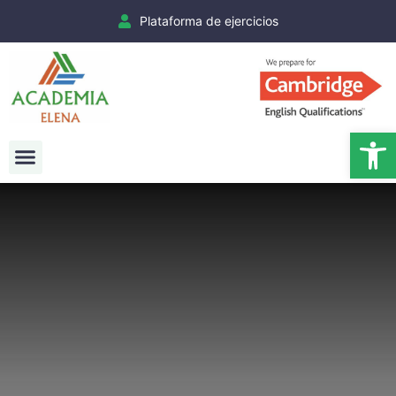
Plataforma de ejercicios
Ab
Exámenes Cambridge
Matrículas Cambridge