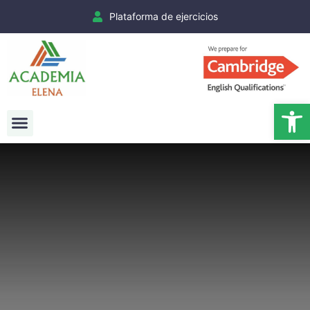
Plataforma de ejercicios
Ab
Exámenes Cambridge
Matrículas Cambridge