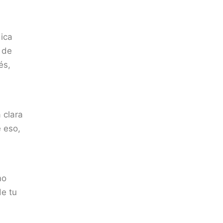
ica
s de
és,
 clara
e eso,
mo
de tu