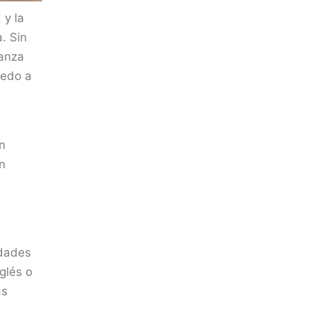
 y la
. Sin
ianza
iedo a
n
n
idades
glés o
ás