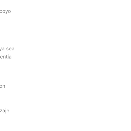
apoyo
 ya sea
entía
con
zaje.